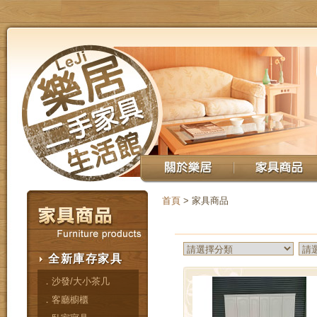
首頁
> 家具商品
全新庫存家具
．沙發/大小茶几
．客廳櫥櫃