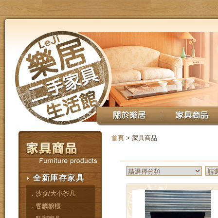
首頁
> 家具商品
全新庫存家具
．沙發/大小茶几
．客廳櫥櫃