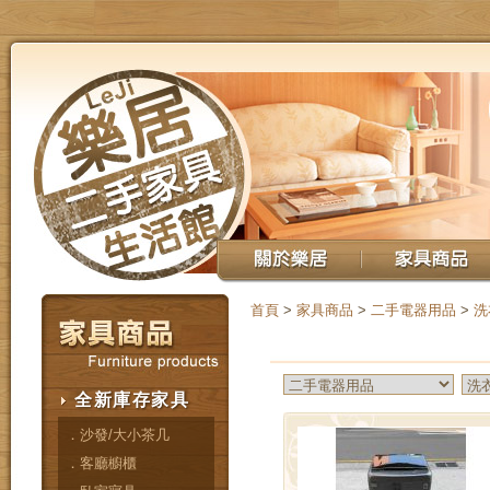
首頁
>
家具商品
>
二手電器用品
>
洗
全新庫存家具
．沙發/大小茶几
．客廳櫥櫃