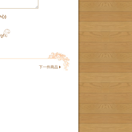
心)
下一件商品