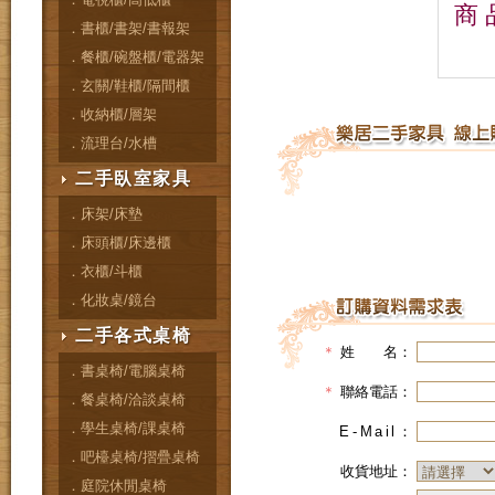
商 
．書櫃/書架/書報架
．餐櫃/碗盤櫃/電器架
．玄關/鞋櫃/隔間櫃
．收納櫃/層架
．流理台/水槽
二手臥室家具
．床架/床墊
．床頭櫃/床邊櫃
．衣櫃/斗櫃
．化妝桌/鏡台
二手各式桌椅
＊
姓 名：
．書桌椅/電腦桌椅
＊
聯絡電話：
．餐桌椅/洽談桌椅
．學生桌椅/課桌椅
E-Mail
：
．吧檯桌椅/摺疊桌椅
收貨地址：
．庭院休閒桌椅