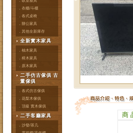
．臥室寢具
．衣櫃/斗櫃
．各式桌椅
．辦公家具
．其他全新庫存
全新實木家具
．柚木家具
．樟木家具
．原木家具
二手仿古傢俱 古
董傢俱
．各式仿古傢俱
．花梨木傢俱
．頂級 實木傢俱
商 
二手客廳家具
．沙發/茶几
．電視櫃/高低櫃