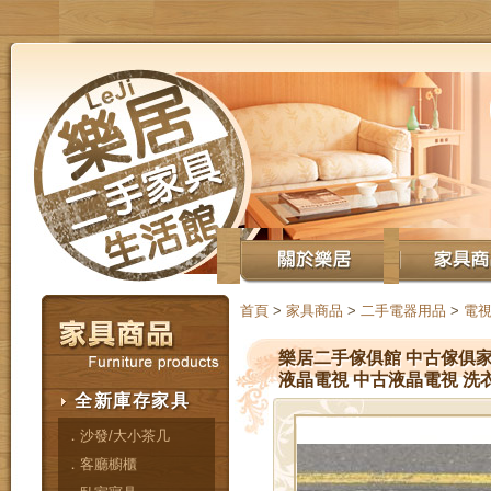
首頁
>
家具商品
>
二手電器用品
>
電
樂居二手傢俱館 中古傢俱家電
液晶電視 中古液晶電視 洗
全新庫存家具
．沙發/大小茶几
．客廳櫥櫃