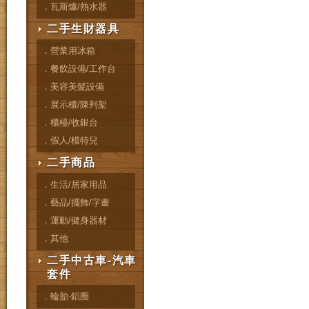
．瓦斯爐/熱水器
二手生財器具
．營業用冰箱
．餐飲設備/工作台
．美容美髮設備
．展示櫃/陳列架
．櫃檯/收銀台
．假人/模特兒
二手商品
．生活/居家用品
．藝品/擺飾/字畫
．運動/健身器材
．其他
二手中古車-汽車
套件
．輪胎-鋁圈