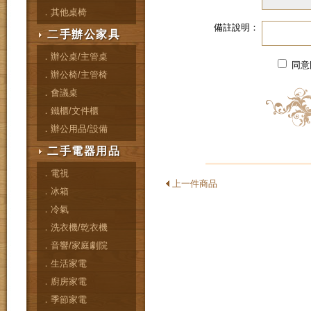
．其他桌椅
備註說明：
二手辦公家具
．辦公桌/主管桌
同意
．辦公椅/主管椅
．會議桌
．鐵櫃/文件櫃
．辦公用品/設備
二手電器用品
．電視
上一件商品
．冰箱
．冷氣
．洗衣機/乾衣機
．音響/家庭劇院
．生活家電
．廚房家電
．季節家電