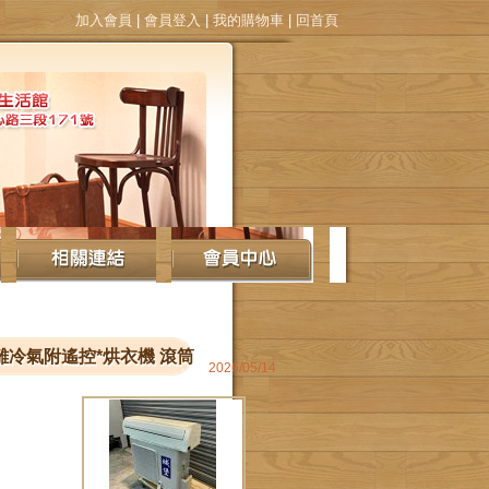
加入會員
|
會員登入
|
我的購物車
|
回首頁
分離冷氣附遙控*烘衣機 滾筒
2026/05/14