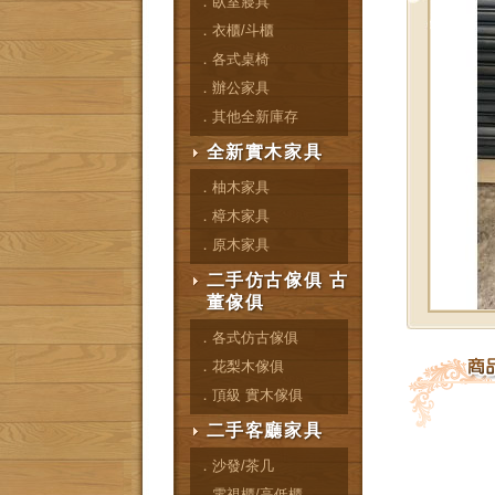
．臥室寢具
．衣櫃/斗櫃
．各式桌椅
．辦公家具
．其他全新庫存
全新實木家具
．柚木家具
．樟木家具
．原木家具
二手仿古傢俱 古
董傢俱
．各式仿古傢俱
．花梨木傢俱
．頂級 實木傢俱
二手客廳家具
．沙發/茶几
．電視櫃/高低櫃