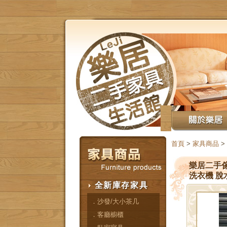
首頁
>
家具商品
>
樂居二手傢
洗衣機 脫
全新庫存家具
．沙發/大小茶几
．客廳櫥櫃