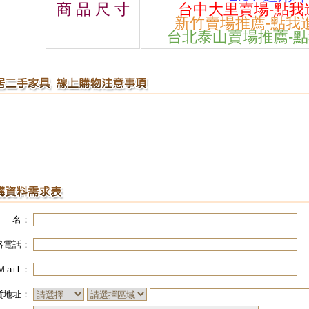
商 品 尺 寸
台中大里賣場-點我
新竹賣場推薦-點我
台北泰山賣場推薦-
 名：
絡電話：
Mail
：
貨地址：