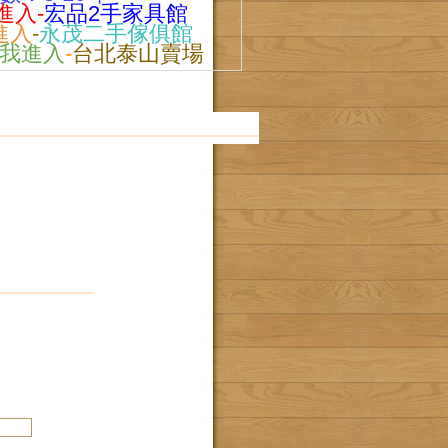
進入-
宏品2手家具館
進入
-
永茂二手傢俱館
點我進入
-
台北泰山賣場