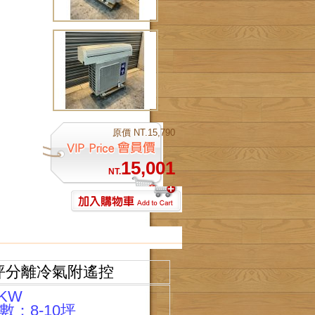
原價
NT.15,790
15,001
NT.
10坪分離冷氣附遙控
3KW
坪數：8-10坪