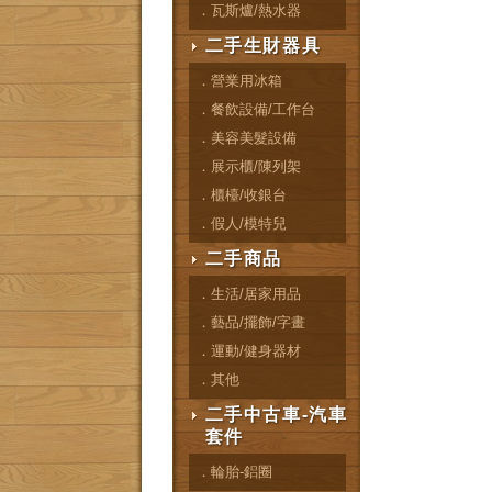
．瓦斯爐/熱水器
二手生財器具
．營業用冰箱
．餐飲設備/工作台
．美容美髮設備
．展示櫃/陳列架
．櫃檯/收銀台
．假人/模特兒
二手商品
．生活/居家用品
．藝品/擺飾/字畫
．運動/健身器材
．其他
二手中古車-汽車
套件
．輪胎-鋁圈