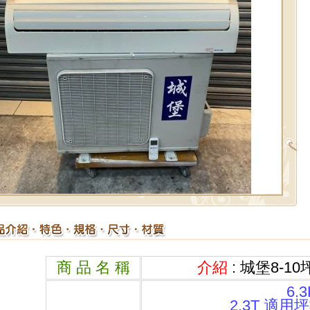
商 品 名 稱
介紹
: 城堡8-
6.
2.3T 適用