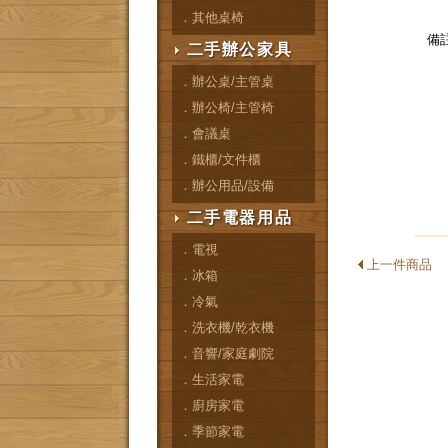
．其他桌椅
備
二手辦公家具
．辦公桌/主管桌
．辦公椅/主管椅
．會議桌
．鐵櫃/文件櫃
．辦公用品/設備
二手電器用品
．電視
上一件商品
．冰箱
．冷氣
．洗衣機/乾衣機
．音響/家庭劇院
．生活家電
．廚房家電
．季節家電