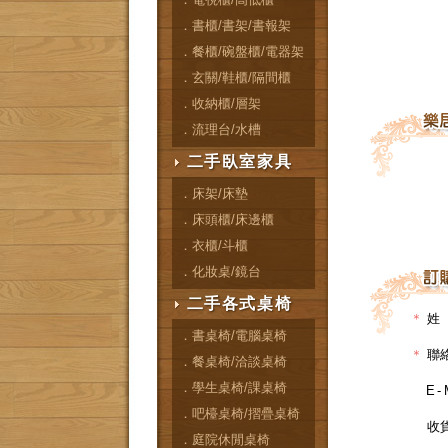
．書櫃/書架/書報架
．餐櫃/碗盤櫃/電器架
．玄關/鞋櫃/隔間櫃
．收納櫃/層架
．流理台/水槽
二手臥室家具
．床架/床墊
．床頭櫃/床邊櫃
．衣櫃/斗櫃
．化妝桌/鏡台
二手各式桌椅
＊
姓
．書桌椅/電腦桌椅
＊
聯
．餐桌椅/洽談桌椅
．學生桌椅/課桌椅
E-
．吧檯桌椅/摺疊桌椅
收
．庭院休閒桌椅