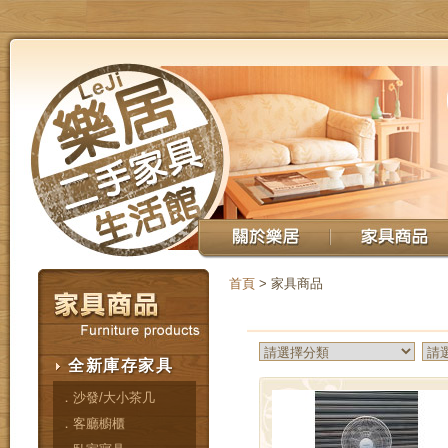
首頁
> 家具商品
全新庫存家具
．沙發/大小茶几
．客廳櫥櫃