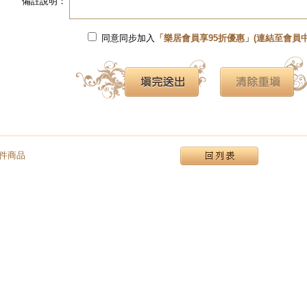
備註說明：
同意同步加入
「樂居會員享95折優惠」(連結至會員中
件商品