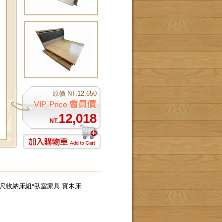
原價
NT.12,650
12,018
NT.