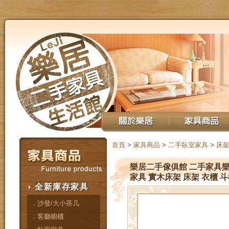
首頁
>
家具商品
>
二手臥室家具
>
床架
樂居二手傢俱館 二手家具樂居
家具 實木床架 床架 衣櫃 斗
全新庫存家具
．沙發/大小茶几
．客廳櫥櫃