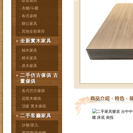
．臥室寢具
．衣櫃/斗櫃
．各式桌椅
．辦公家具
．其他全新庫存
全新實木家具
．柚木家具
．樟木家具
．原木家具
二手仿古傢俱 古
董傢俱
．各式仿古傢俱
．花梨木傢俱
．頂級 實木傢俱
二手客廳家具
．沙發/茶几
．電視櫃/高低櫃