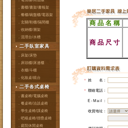
．書櫃/書架/書報架
．餐櫃/碗盤櫃/電器架
商 品 名 稱
．玄關/鞋櫃/隔間櫃
．收納櫃/層架
．流理台/水槽
商 品 尺 寸
二手臥室家具
．床架/床墊
．床頭櫃/床邊櫃
．衣櫃/斗櫃
．化妝桌/鏡台
＊
姓 名：
二手各式桌椅
＊
聯絡電話：
．書桌椅/電腦桌椅
E-Mail
：
．餐桌椅/洽談桌椅
．學生桌椅/課桌椅
收貨地址：
．吧檯桌椅/摺疊桌椅
．庭院休閒桌椅