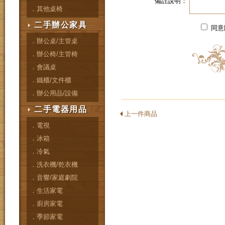
備註說明：
．其他桌椅
二手辦公家具
同意
．辦公桌/主管桌
．辦公椅/主管椅
．會議桌
．鐵櫃/文件櫃
．辦公用品/設備
二手電器用品
上一件商品
．電視
．冰箱
．冷氣
．洗衣機/乾衣機
．音響/家庭劇院
．生活家電
．廚房家電
．季節家電