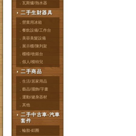
．瓦斯爐/熱水器
二手生財器具
．營業用冰箱
．餐飲設備/工作台
．美容美髮設備
．展示櫃/陳列架
．櫃檯/收銀台
．假人/模特兒
二手商品
．生活/居家用品
．藝品/擺飾/字畫
．運動/健身器材
．其他
二手中古車-汽車
套件
．輪胎-鋁圈