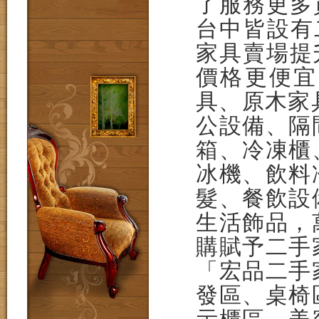
了服務更多
台中皆設有
家具賣場提
價格更便宜
具、原木家
公設備、隔
箱、冷凍櫃
冰機、飲料
髮、餐飲設
生活飾品，
購賦予二手
「宏品二手
發區、桌椅