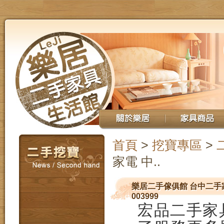
首頁
>
挖寶專區
>
家電 中..
樂居二手傢俱館 台中二手家
003999
宏品二手家