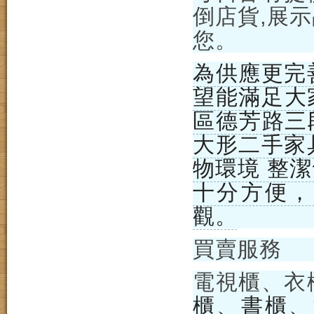
倒店貨,展
您。
為供應更完
望能滿足大
區德芳路三段
大形二手家
物環境 整
十分方便，
觀。
買賣服務
電視櫃、衣
櫃、書櫃、