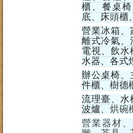
櫃、餐桌椅
底、床頭櫃
營業冰箱、
離式冷氣、
電視、飲水
水器、各式
辦公桌椅、
件櫃、樹德
流理臺、水
波爐
、烘碗
營業器材、