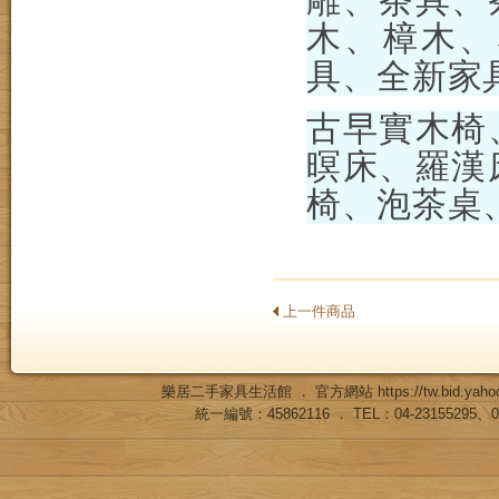
雕、茶具、
木、樟木、
具、全新家具
古早實木椅
暝床、羅漢
椅、泡茶桌
上一件商品
樂居二手家具生活館 ． 官方網站
https://tw.bid.ya
統一編號：45862116 ． TEL：04-23155295