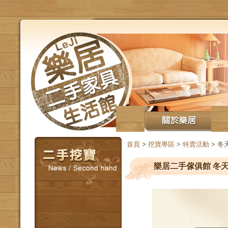
首頁
>
挖寶專區
>
特賣活動
> 
樂居二手傢俱館 冬