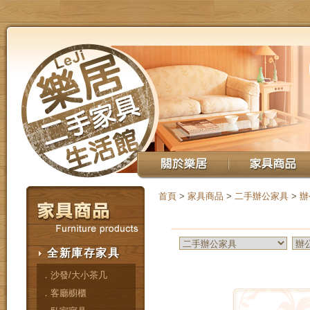
首頁
>
家具商品
>
二手辦公家具
>
辦
全新庫存家具
．沙發/大小茶几
．客廳櫥櫃