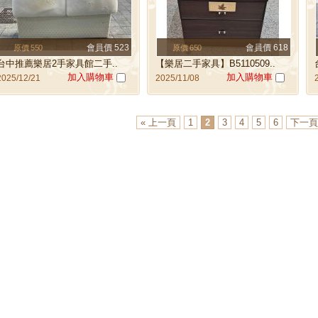
會員價 523
會員價 618
原價 550
原價 650
台中推薦樂居2手家具館二手..
【樂居二手家具】B5110509..
加入購物車
加入購物車
2025/12/21
2025/11/08
« 上一頁
1
2
3
4
5
6
下一頁